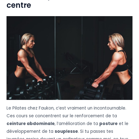
centre
Le Pilates chez Faukon, c’est vraiment un incontournable.
Ces cours se concentrent sur le renforcement de ta
ceinture abdominale
, l’amélioration de ta
posture
et le
développement de ta
souplesse
. Si tu passes tes