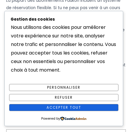
La plupart des abonnements Faukon incluent un système
de réservation flexible. Si tu ne peux pas venir à un cours
réservé, tu peux généralement annuler jusqu’à quelques
Gestion des cookies
heures avant et reporter ta séance. Les formules varient
Nous utilisons des cookies pour améliorer
selon les studios, mais l’idée est de s’adapter à ton rythme
votre expérience sur notre site, analyser
de vie.
notre trafic et personnaliser le contenu. Vous
Y a-t-il un suivi personnalisé des progrès ?
pouvez accepter tous les cookies, refuser
ceux non essentiels ou personnaliser vos
Oui, même si les cours sont collectifs, les coachs proposent
choix à tout moment.
souvent un suivi individuel. Tu peux demander des conseils
spécifiques, fixer des objectifs personnels, et discuter de
ta progression. Certains studios offrent même des bilans
PERSONNALISER
réguliers pour t’aider à rester motivée et ajuster ton
REFUSER
parcours.
ACCEPTER TOUT
Auteur/autrice
Powered by