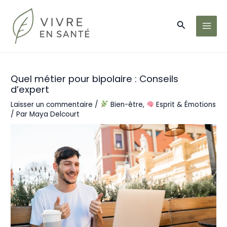
Aller
au
Recherche
contenu
MAI
MEN
Quel métier pour bipolaire : Conseils
d’expert
Laisser un commentaire
/
Bien-être
,
Esprit & Émotions
/ Par
Maya Delcourt